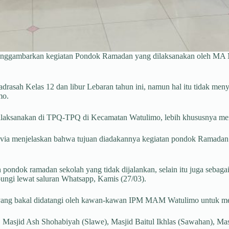
 menggambarkan kegiatan Pondok Ramadan yang dilaksanakan oleh M
drasah Kelas 12 dan libur Lebaran tahun ini, namun hal itu tidak m
mo.
ilaksanakan di TPQ-TPQ di Kecamatan Watulimo, lebih khususnya me
 menjelaskan bahwa tujuan diadakannya kegiatan pondok Ramadan in
pondok ramadan sekolah yang tidak dijalankan, selain itu juga sebagai
bungi lewat saluran Whatsapp, Kamis (27/03).
, yang bakal didatangi oleh kawan-kawan IPM MAM Watulimo untuk m
), Masjid Ash Shohabiyah (Slawe), Masjid Baitul Ikhlas (Sawahan), Ma