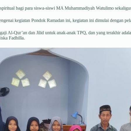
an spiritual bagi para siswa-siswi MA Muhammadiyah Watulimo sekaligus 
genai kegiatan Pondok Ramadan ini, kegiatan ini dimulai dengan pela
aji Al-Qur’an dan Jilid untuk anak-anak TPQ, dan yang terakhir ad
ska Fadhilla.