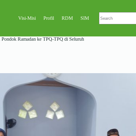
No
Visi-Misi
Profil
RDM
SIM
results
n Pondok Ramadan ke TPQ-TPQ di Seluruh