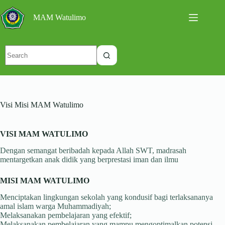
Skip
to
MAM Watulimo
content
No
results
Visi Misi MAM Watulimo
VISI MAM WATULIMO
Dengan semangat beribadah kepada Allah SWT, madrasah
mentargetkan anak didik yang berprestasi iman dan ilmu
MISI MAM WATULIMO
Menciptakan lingkungan sekolah yang kondusif bagi terlaksananya
amal islam warga Muhammadiyah;
Melaksanakan pembelajaran yang efektif;
Melaksanakan pembelajaran yang mampu mengoptimalkan potensi